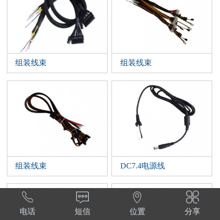
组装线束
组装线束
组装线束
DC7.4电源线




电话
短信
位置
分享