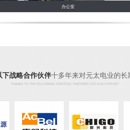
文体活动
出仓区
以下战略合作伙伴
十多年来对元太电业的长
THANKS TO THE FOLLOWING STRATEGIC PARTNERS FOR OUR SUPPORT