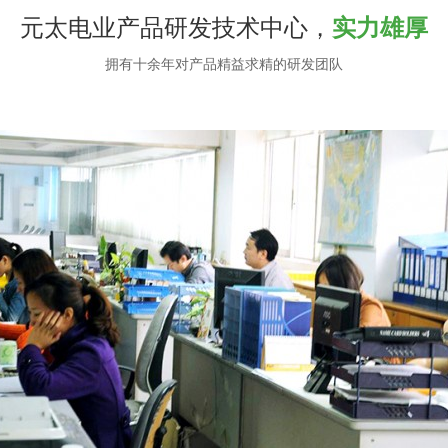
元太电业产品研发技术中心，
实力雄厚
拥有十余年对产品精益求精的研发团队
仓库西区
文体比赛
文体活动
办公室