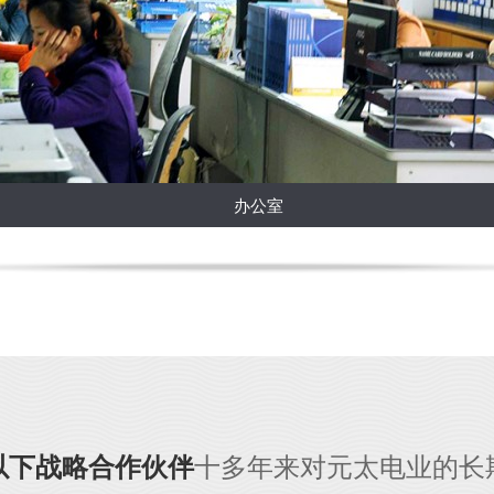
文体活动
办公室
以下战略合作伙伴
十多年来对元太电业的长