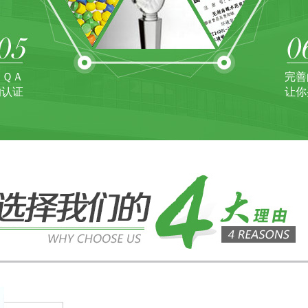
ＪＱＡ
完善
的认证
让你